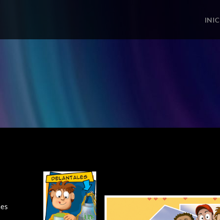
INI
nes