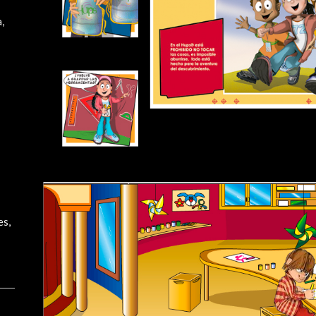
,
es,