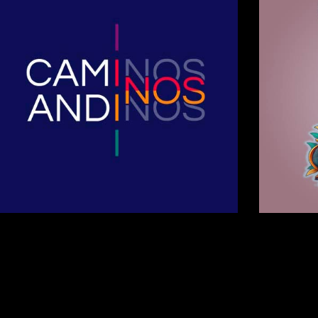
Chita Imani Modelo 3D
3D Illustrations
/
3D Models
/
3D Models
/
Personajes
3D
o
/
Posters