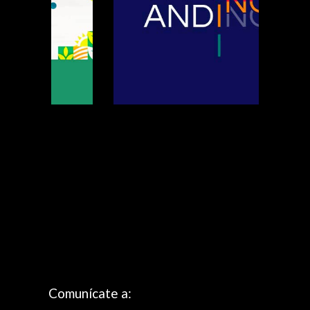
Diseño de impresos
/
Diseño de patrones
/
Diseño gráfico
/
Logo
/
Web
Comunícate a: